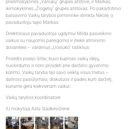
priešmokyklinės „Variukų“ grupės atstovė, ir Markas,
ikimokyklinės „Žiogelių“ grupės atstovas. Po pakartotinio
balsavimo Vaikų tarybos pirmininke išrinkta Nikolė, o
pavaduotoju tapo Markas.
Direktoriaus pavaduotoja ugdymui Milda pasveikino
vaikus su naujomis pareigomis ir įteikė atminimo
dovanėles – vardinius „Uosiuko“ rašiklius.
Posėdis praėjo šiltai, buvo kupinas vaikų idėjų,
nuoširdumo ir noro prisidėti prie darželio gyvenimo
kūrimo. Vaikų taryba tęs savo veiklą visus metus –
dalinsis pasiūlymais, diskutuos ir padės kurti darželį,
kuriame gera kiekvienam vaikui.
Vaikų tarybos koordinatorė
IU mokytoja Asta Sladkevičienė