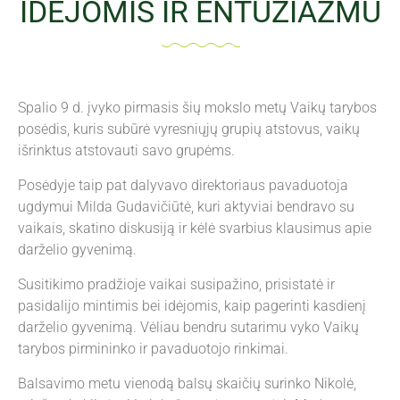
IDĖJOMIS IR ENTUZIAZMU
Spalio 9 d. įvyko pirmasis šių mokslo metų Vaikų tarybos
posėdis, kuris subūrė vyresniųjų grupių atstovus, vaikų
išrinktus atstovauti savo grupėms.
Posėdyje taip pat dalyvavo direktoriaus pavaduotoja
ugdymui Milda Gudavičiūtė, kuri aktyviai bendravo su
vaikais, skatino diskusiją ir kėlė svarbius klausimus apie
darželio gyvenimą.
Susitikimo pradžioje vaikai susipažino, prisistatė ir
pasidalijo mintimis bei idėjomis, kaip pagerinti kasdienį
darželio gyvenimą. Vėliau bendru sutarimu vyko Vaikų
tarybos pirmininko ir pavaduotojo rinkimai.
Balsavimo metu vienodą balsų skaičių surinko Nikolė,