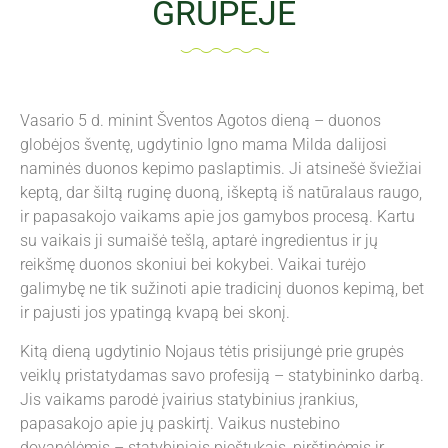
GRUPĖJE
Vasario 5 d. minint Šventos Agotos dieną – duonos
globėjos šventę, ugdytinio Igno mama Milda dalijosi
naminės duonos kepimo paslaptimis. Ji atsinešė šviežiai
keptą, dar šiltą ruginę duoną, iškeptą iš natūralaus raugo,
ir papasakojo vaikams apie jos gamybos procesą. Kartu
su vaikais ji sumaišė tešlą, aptarė ingredientus ir jų
reikšmę duonos skoniui bei kokybei. Vaikai turėjo
galimybę ne tik sužinoti apie tradicinį duonos kepimą, bet
ir pajusti jos ypatingą kvapą bei skonį.
Kitą dieną ugdytinio Nojaus tėtis prisijungė prie grupės
veiklų pristatydamas savo profesiją – statybininko darbą.
Jis vaikams parodė įvairius statybinius įrankius,
papasakojo apie jų paskirtį. Vaikus nustebino
dovanėlėmis – statybiniais pieštukais, pirštinėmis ir