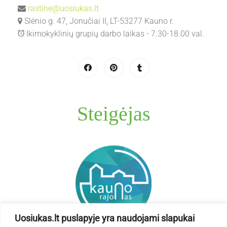
rastine@uosiukas.lt
Slėnio g. 47, Jonučiai II, LT-53277 Kauno r.
Ikimokyklinių grupių darbo laikas - 7.30-18.00 val.
Steigėjas
Uosiukas.lt puslapyje yra naudojami slapukai