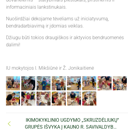
informaciniais lankstinukais.
Nuoširdžiai dėkojame tėveliams už iniciatyvumą,
bendradarbiavimą ir įdomias veiklas.
Džiugu būti tokios draugiškos ir aktyvios bendruomenės
dalimi!
IU mokytojos I. Mikšiūnė ir Ž. Jonikaitienė
IKIMOKYKLINIO UGDYMO „SKRUZDĖLIUKŲ“
GRUPĖS IŠVYKA Į KAUNO R. SAVIVALDYBĖS
VIEŠĄJĄ BIBLIOTEKĄ