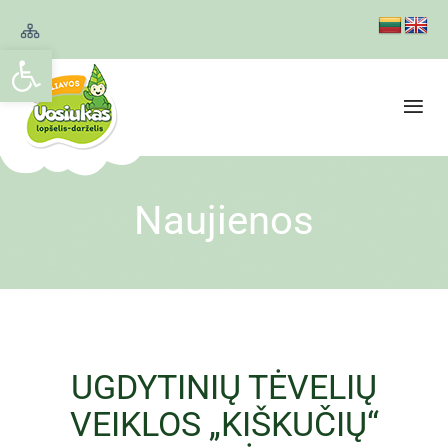
Open toolbar
Naujienos
UGDYTINIŲ TĖVELIŲ
VEIKLOS „KIŠKUČIŲ“