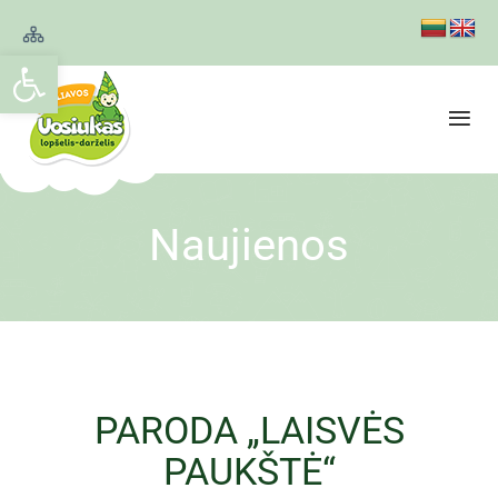
Open toolbar
Naujienos
PARODA „LAISVĖS
PAUKŠTĖ“