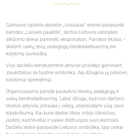
Garliavos lopšelio-darželio „Uosiukas“ erdvės pasipuošė
parodos „Laisvės paukštė“, skirtos Lietuvos valstybės
atkūrimo dienai paminėti, eksponatais. Parodos tikslas –
skatinti vaikų, tėvų, pedagogų bendradarbiavimą per
kūrybinę saviraišką.
Visa darželio bendruomenė aktyviai prisidėjo gaminant
paukštelius su tautine simbolika. Akį džiugina jų įvairovė,
kūrybiniai sprendimai.
Organizuojama paroda paskatino tėvelių, pedagogų ir
vaikų bendradarbiavimą. Labai džiugu, kad viso darželio
tėveliai aktyviai įsitraukė į veiklą, atskleisdami visą savo
kūrybiškumą. Kai kurie darbai tikrai viršijo lūkesčius,
jautėsi, kad tėveliai ir vaikai didžiuojasi savo kūriniais.
Darželio erdvė pasipuošė Lietuvos simbolika, taip vaikai