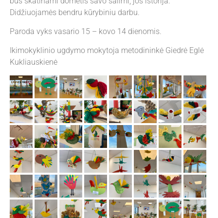
bus skatinami domėtis savo šalimi, jos istorija.
Didžiuojamės bendru kūrybiniu darbu.
Paroda vyks vasario 15 – kovo 14 dienomis.
Ikimokyklinio ugdymo mokytoja metodininkė Giedrė Eglė
Kukliauskienė