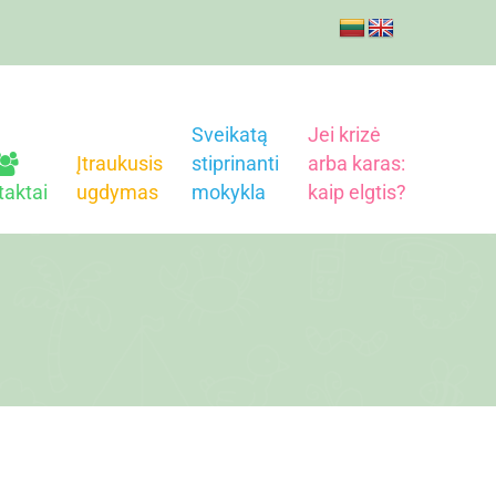
Sveikatą
Jei krizė
Įtraukusis
stiprinanti
arba karas:
taktai
ugdymas
mokykla
kaip elgtis?