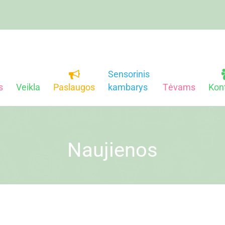
Sensorinis
s
Veikla
Paslaugos
kambarys
Tėvams
Kon
Naujienos