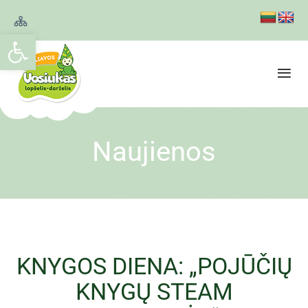
Open toolbar
Naujienos
KNYGOS DIENA: „POJŪČIŲ
KNYGŲ STEAM