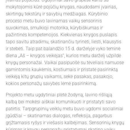
mokytojomis kūrė pojūčių knygas, naudodami įvairias,
skirtingų tekstūrų ir savybių medžiagas. Kūrybinio
proceso metu buvo lavinamas vaikų sensorinis
suvokimas, smulkioji motorika, kūrybiškumas ir
pažintinės kompetencijos. Kiekvienas knygos puslapis
tapo savitu atradimu, skatinančiu tyrinėti, liesti, klausytis
ir stebėti. Taip pat balandžio 15 d. darželyje vyko teminė
diena „Aš – knygos veikėjas“, kurios metu darželį užpildė
knygų personažai. Vaikai pasipuošė su tėveliais namuose
gamintomis kaukėmis, kostiumais ir pristatė pasirinktą
veikėją kitų grupių vaikams, sekė pasakas, pasakojo,
kokios personažų savybės lėmė pasirinkimą.
Projekto metu ugdytiniai plėtė žodyną, lavino rišliąją
kalbą bei mokėsi aiškiai komunikuoti ir pristatyti savo
patirtis. Tarpgrupinių veiklų metu buvo ugdomi socialiniai
įgūdžiai – skatinamas dialogas, refleksija, pagarbus
grįžtamasis ryšys ir viešasis kalbėjimas. Sensorinių knygų
kūrimas ir knygų personažų pristatymai skatino vaikų