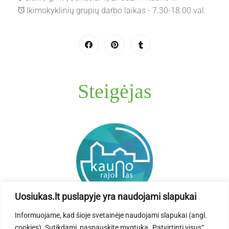
Ikimokyklinių grupių darbo laikas - 7.30-18.00 val.
Steigėjas
Uosiukas.lt puslapyje yra naudojami slapukai
Informuojame, kad šioje svetainėje naudojami slapukai (angl.
cookies). Sutikdami, paspauskite mygtuką „Patvirtinti visus“