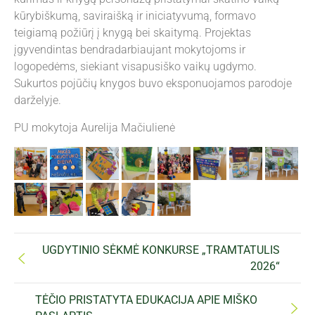
kūrybiškumą, saviraišką ir iniciatyvumą, formavo
teigiamą požiūrį į knygą bei skaitymą. Projektas
įgyvendintas bendradarbiaujant mokytojoms ir
logopedėms, siekiant visapusiško vaikų ugdymo.
Sukurtos pojūčių knygos buvo eksponuojamos parodoje
darželyje.
PU mokytoja Aurelija Mačiulienė
UGDYTINIO SĖKMĖ KONKURSE „TRAMTATULIS
2026“
TĖČIO PRISTATYTA EDUKACIJA APIE MIŠKO