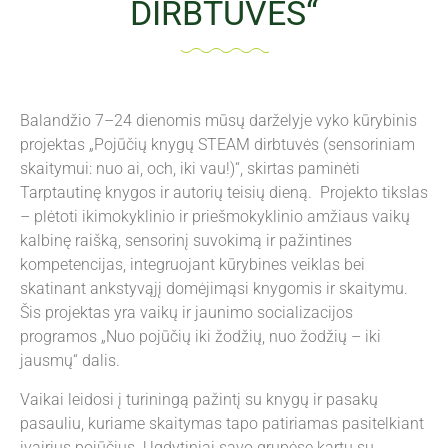
DIRBTUVĖS“
Balandžio 7–24 dienomis mūsų darželyje vyko kūrybinis
projektas „Pojūčių knygų STEAM dirbtuvės (sensoriniam
skaitymui: nuo ai, och, iki vau!)“, skirtas paminėti
Tarptautinę knygos ir autorių teisių dieną. Projekto tikslas
– plėtoti ikimokyklinio ir priešmokyklinio amžiaus vaikų
kalbinę raišką, sensorinį suvokimą ir pažintines
kompetencijas, integruojant kūrybines veiklas bei
skatinant ankstyvąjį domėjimąsi knygomis ir skaitymu.
Šis projektas yra vaikų ir jaunimo socializacijos
programos „Nuo pojūčių iki žodžių, nuo žodžių – iki
jausmų“ dalis.
Vaikai leidosi į turiningą pažintį su knygų ir pasakų
pasauliu, kuriame skaitymas tapo patiriamas pasitelkiant
įvairius pojūčius. Ugdytiniai savo grupėse kartu su