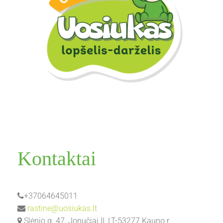
Kontaktai
+37064645011
rastine@uosiukas.lt
Slėnio g. 47, Jonučiai II, LT-53277 Kauno r.