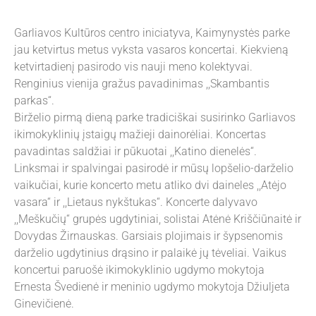
Garliavos Kultūros centro iniciatyva, Kaimynystės parke
jau ketvirtus metus vyksta vasaros koncertai. Kiekvieną
ketvirtadienį pasirodo vis nauji meno kolektyvai.
Renginius vienija gražus pavadinimas ,,Skambantis
parkas“.
Birželio pirmą dieną parke tradiciškai susirinko Garliavos
ikimokyklinių įstaigų mažieji dainorėliai. Koncertas
pavadintas saldžiai ir pūkuotai ,,Katino dienelės“.
Linksmai ir spalvingai pasirodė ir mūsų lopšelio-darželio
vaikučiai, kurie koncerto metu atliko dvi daineles ,,Atėjo
vasara“ ir ,,Lietaus nykštukas“. Koncerte dalyvavo
,,Meškučių“ grupės ugdytiniai, solistai Atėnė Kriščiūnaitė ir
Dovydas Žirnauskas. Garsiais plojimais ir šypsenomis
darželio ugdytinius drąsino ir palaikė jų tėveliai. Vaikus
koncertui paruošė ikimokyklinio ugdymo mokytoja
Ernesta Švedienė ir meninio ugdymo mokytoja Džiuljeta
Ginevičienė.