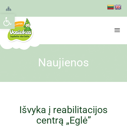
Open toolbar
Naujienos
Išvyka į reabilitacijos
centrą „Eglė”