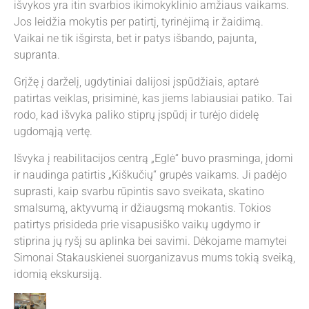
išvykos yra itin svarbios ikimokyklinio amžiaus vaikams.
Jos leidžia mokytis per patirtį, tyrinėjimą ir žaidimą.
Vaikai ne tik išgirsta, bet ir patys išbando, pajunta,
supranta.
Grįžę į darželį, ugdytiniai dalijosi įspūdžiais, aptarė
patirtas veiklas, prisiminė, kas jiems labiausiai patiko. Tai
rodo, kad išvyka paliko stiprų įspūdį ir turėjo didelę
ugdomąją vertę.
Išvyka į reabilitacijos centrą „Eglė“ buvo prasminga, įdomi
ir naudinga patirtis „Kiškučių“ grupės vaikams. Ji padėjo
suprasti, kaip svarbu rūpintis savo sveikata, skatino
smalsumą, aktyvumą ir džiaugsmą mokantis. Tokios
patirtys prisideda prie visapusiško vaikų ugdymo ir
stiprina jų ryšį su aplinka bei savimi. Dėkojame mamytei
Simonai Stakauskienei suorganizavus mums tokią sveiką,
idomią ekskursiją.