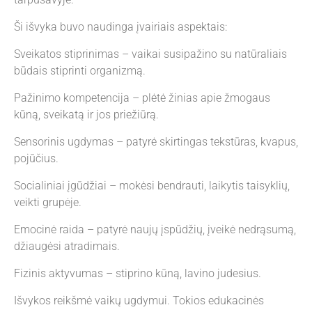
Ši išvyka buvo naudinga įvairiais aspektais:
Sveikatos stiprinimas – vaikai susipažino su natūraliais
būdais stiprinti organizmą.
Pažinimo kompetencija – plėtė žinias apie žmogaus
kūną, sveikatą ir jos priežiūrą.
Sensorinis ugdymas – patyrė skirtingas tekstūras, kvapus,
pojūčius.
Socialiniai įgūdžiai – mokėsi bendrauti, laikytis taisyklių,
veikti grupėje.
Emocinė raida – patyrė naujų įspūdžių, įveikė nedrąsumą,
džiaugėsi atradimais.
Fizinis aktyvumas – stiprino kūną, lavino judesius.
Išvykos reikšmė vaikų ugdymui. Tokios edukacinės