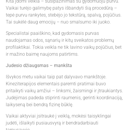
Kita įdomi veikla – susipažinimas su gydomuoju purvu.
Vaikai turėjo galimybę patys išbandyti šią procedūrą –
tepė purvu rankytes, stebėjo jo tekstūrą, spalvą, pojūčius.
Tai sukėlė daug emocijų – nuo smalsumo iki juoko.
Specialistai paaiškino, kad gydomasis purvas
naudojamas odos, sąnarių ir kitų sveikatos problemų
profilaktikai. Tokia veikla ne tik lavino vaikų pojūčius, bet
ir mažino baimę naujoms patirtims.
Judesio džiaugsmas – mankšta
Išvykos metu vaikai taip pat dalyvavo mankštoje.
Kineziterapijos elementais paremti pratimai buvo
pritaikyti vaikų amžiui – linksmi, žaismingi ir įtraukiantys.
Judėjimas padeda stiprinti raumenis, gerinti koordinaciją,
laikyseną bei bendrą fizinę būklę.
Vaikai aktyviai įsitraukė į veiklą, mokėsi taisyklingai
judėti, išlaikyti pusiausvyrą ir bendradarbiauti
tarpusavyje.