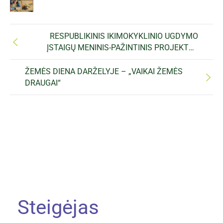
RESPUBLIKINIS IKIMOKYKLINIO UGDYMO
ĮSTAIGŲ MENINIS-PAŽINTINIS PROJEKTAS
„ČIULBA ULBA PAUKŠTUŽĖLIAI“
ŽEMĖS DIENA DARŽELYJE – „VAIKAI ŽEMĖS
DRAUGAI“
Steigėjas