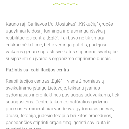
Kauno raj. Garliavos l/d „Uosiukas“ „Kiškučių“ grupės
ugdytiniai leidosi į turiningą ir prasmingą išvyką į
reabilitacijos centrą „Eglė“. Tai buvo ne tik smagi
edukacinė kelionė, bet ir vertinga patirtis, padėjusi
vaikams geriau suprasti sveikatos stiprinimo svarbą bei
susipažinti su įvairiais organizmo stiprinimo būdais.
Pažintis su reabilitacijos centru
Reabilitacijos centras „Eglė“ – viena žinomiausių
sveikatinimo įstaigų Lietuvoje, teikianti įvairias
gydomąsias ir profilaktines paslaugas tiek vaikams, tiek
suaugusiems. Centre taikomos natūralios gydymo
priemonės: mineraliniai vandenys, gydomasis purvas,
druskų terapija, judesio terapija bei kitos procedūros,
padedančios stiprinti organizmą, gerinti savijautą ir