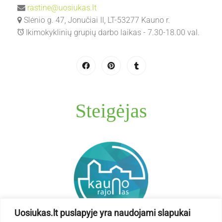
rastine@uosiukas.lt
Slėnio g. 47, Jonučiai II, LT-53277 Kauno r.
Ikimokyklinių grupių darbo laikas - 7.30-18.00 val.
Steigėjas
Uosiukas.lt puslapyje yra naudojami slapukai