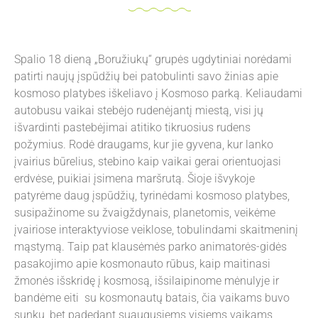
Spalio 18 dieną „Boružiukų“ grupės ugdytiniai norėdami
patirti naujų įspūdžių bei patobulinti savo žinias apie
kosmoso platybes iškeliavo į Kosmoso parką. Keliaudami
autobusu vaikai stebėjo rudenėjantį miestą, visi jų
išvardinti pastebėjimai atitiko tikruosius rudens
požymius. Rodė draugams, kur jie gyvena, kur lanko
įvairius būrelius, stebino kaip vaikai gerai orientuojasi
erdvėse, puikiai įsimena maršrutą. Šioje išvykoje
patyrėme daug įspūdžių, tyrinėdami kosmoso platybes,
susipažinome su žvaigždynais, planetomis, veikėme
įvairiose interaktyviose veiklose, tobulindami skaitmeninį
mąstymą. Taip pat klausėmės parko animatorės-gidės
pasakojimo apie kosmonauto rūbus, kaip maitinasi
žmonės išskridę į kosmosą, išsilaipinome mėnulyje ir
bandėme eiti su kosmonautų batais, čia vaikams buvo
sunku, bet padedant suaugusiems visiems vaikams