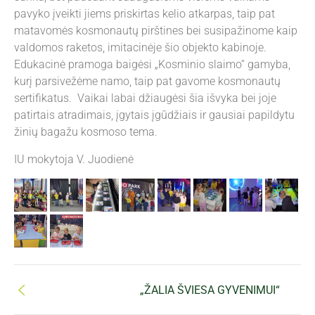
pavyko įveikti jiems priskirtas kelio atkarpas, taip pat
matavomės kosmonautų pirštines bei susipažinome kaip
valdomos raketos, imitacinėje šio objekto kabinoje.
Edukacinė pramoga baigėsi „Kosminio slaimo“ gamyba,
kurį parsivežėme namo, taip pat gavome kosmonautų
sertifikatus. Vaikai labai džiaugėsi šia išvyka bei joje
patirtais atradimais, įgytais įgūdžiais ir gausiai papildytu
žinių bagažu kosmoso tema.
IU mokytoja V. Juodienė
„ŽALIA ŠVIESA GYVENIMUI“