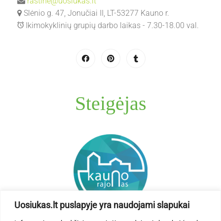
rastine@uosiukas.lt
Slėnio g. 47, Jonučiai II, LT-53277 Kauno r.
Ikimokyklinių grupių darbo laikas - 7.30-18.00 val.
Steigėjas
Uosiukas.lt puslapyje yra naudojami slapukai