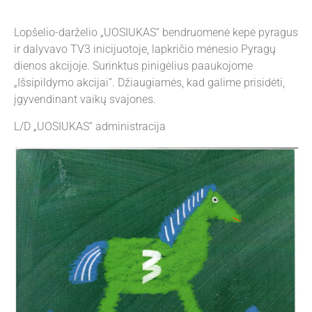
Lopšelio-darželio „UOSIUKAS“ bendruomenė kepė pyragus
ir dalyvavo TV3 inicijuotoje, lapkričio mėnesio Pyragų
dienos akcijoje. Surinktus pinigėlius paaukojome
„Išsipildymo akcijai“. Džiaugiamės, kad galime prisidėti,
įgyvendinant vaikų svajones.
L/D „UOSIUKAS“ administracija