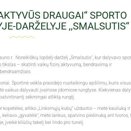
 AKTYVŪS DRAUGAI“ SPORTO
JE-DARŽELYJE ,,SMALSUTIS“
auno r. Noreikiškių lopšelį-darželį „Smalsutis“, kur dalyvavo spo
tikslas – skatinti vaikų fizinį aktyvumą, bendravimą ir
u bendraamžiais.
oriai. Sportinė veikla prasidėjo nuotaikingu apšilimu, kuris visus
tė vaikus dalyvauti įvairiose įdomiose rungtyse. Kiekvienas daly
atvirtinantį sėkmingai atliktą rungtį.
 kopėtėles, atliko „Linksmųjų kubų“ užduotis – metė kauliuką ir
, keliavo „gyvatėle“, mėtė lankus, spalvino piešinuką ant tvoros, t
įveikė kliūčių takelį bei lindo pro tunelį.