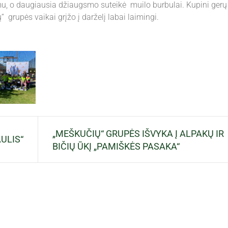
omu, o daugiausia džiaugsmo suteikė muilo burbulai. Kupini gerų
 grupės vaikai grįžo į darželį labai laimingi.
„MEŠKUČIŲ“ GRUPĖS IŠVYKA Į ALPAKŲ IR
ULIS“
BIČIŲ ŪKĮ „PAMIŠKĖS PASAKA“