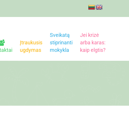
Sveikatą
Jei krizė
Įtraukusis
stiprinanti
arba karas:
taktai
ugdymas
mokykla
kaip elgtis?