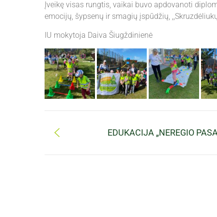
Įveikę visas rungtis, vaikai buvo apdovanoti dipl
emocijų, šypsenų ir smagių įspūdžių, ,,Skruzdėliukų“
IU mokytoja Daiva Šiugždinienė
EDUKACIJA „NEREGIO PASA