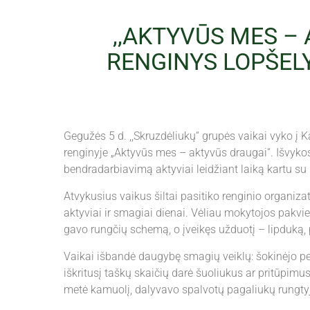
,,AKTYVŪS MES –
RENGINYS LOPŠELY
Gegužės 5 d. ,,Skruzdėliukų“ grupės vaikai vyko į K
renginyje „Aktyvūs mes – aktyvūs draugai“. Išvykos 
bendradarbiavimą aktyviai leidžiant laiką kartu s
Atvykusius vaikus šiltai pasitiko renginio organizat
aktyviai ir smagiai dienai. Vėliau mokytojos pakvie
gavo rungčių schemą, o įveikęs užduotį – lipduką, p
Vaikai išbandė daugybę smagių veiklų: šokinėjo per
iškritusį taškų skaičių darė šuoliukus ar pritūpimus
metė kamuolį, dalyvavo spalvotų pagaliukų rungtyje, 