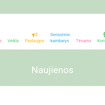
Sensorinis
s
Veikla
Paslaugos
kambarys
Tėvams
Kon
Naujienos