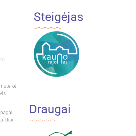
Steigėjas
rto
 nuteikė
vis
Draugai
 pagal
aikliai